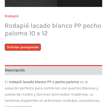
Rodapié
Rodapié lacado blanco PP pecho
paloma 10 x 12
Rodapié
Solicitar presupuesto
lacado
blanco
PP
pecho
Descripción
paloma
10
El
rodapié lacado blanco PP o pecho paloma
es la
x
solución perfecta para combinar con puertas blancas y
12
suelos de madra y tarimas laminadas modernas. Lo
cantidad
tenemos disponible en diferentes medidas, consúltenos
sin compromiso.