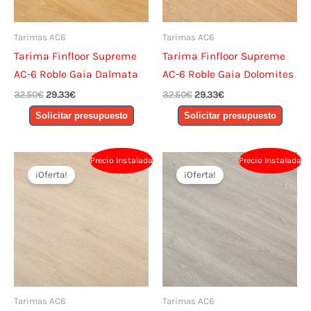
Tarimas AC6
Tarimas AC6
Tarima Finfloor Supreme
Tarima Finfloor Supreme
AC-6 Roble Gaia Dalmata
AC-6 Roble Gaia Dolomites
El
El
El
El
32.50
€
29.33
€
32.50
€
29.33
€
precio
precio
precio
precio
Solicitar presupuesto
Solicitar presupuesto
original
actual
original
actual
era:
es:
era:
es:
32.50€.
29.33€.
32.50€.
29.33€.
Precio Instalada
Precio Instalada
¡Oferta!
¡Oferta!
Tarimas AC6
Tarimas AC6