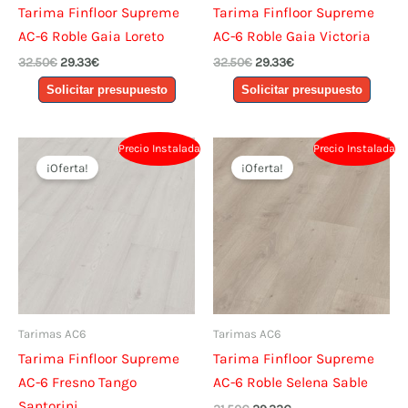
Tarima Finfloor Supreme
Tarima Finfloor Supreme
AC-6 Roble Gaia Loreto
AC-6 Roble Gaia Victoria
El
El
El
El
32.50
€
29.33
€
32.50
€
29.33
€
precio
precio
precio
precio
Solicitar presupuesto
Solicitar presupuesto
original
actual
original
actual
era:
es:
era:
es:
32.50€.
29.33€.
32.50€.
29.33€.
Precio Instalada
Precio Instalada
¡Oferta!
¡Oferta!
Tarimas AC6
Tarimas AC6
Tarima Finfloor Supreme
Tarima Finfloor Supreme
AC-6 Fresno Tango
AC-6 Roble Selena Sable
Santorini