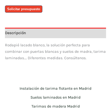
Rodapie
Solicitar presupuesto
Lacado
Blanco
7
x12
Descripción
c/c
cantidad
Rodapié lacado blanco, la solución perfecta para
combinar con puertas blancas y suelos de madra, tarima
laminadas…. Diferentes medidas. Consúltenos.
Instalación de tarima flotante en Madrid
Suelos laminados en Madrid
Tarimas de madera Madrid