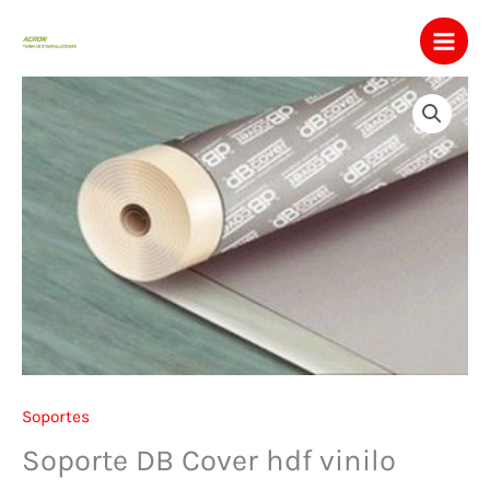
Ir
al
contenido
Soportes
Soporte DB Cover hdf vinilo