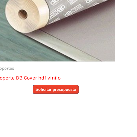
oportes
oporte DB Cover hdf vinilo
Solicitar presupuesto