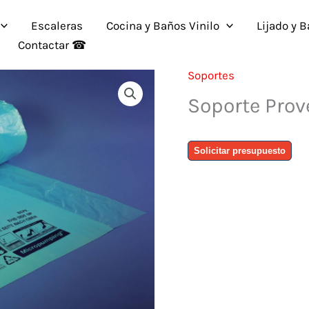
Escaleras
Cocina y Baños Vinilo
Lijado y 
Contactar ☎
Soportes
Soporte Prov
Soporte
Solicitar presupuesto
Provent
cantidad