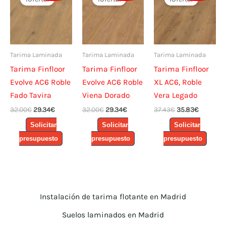
Tarima Laminada
Tarima Laminada
Tarima Laminada
Tarima Finfloor
Tarima Finfloor
Tarima Finfloor
Evolve AC6 Roble
Evolve AC6 Roble
XL AC6, Roble
Fado Tavira
Viena Dorado
Vera Legado
El
El
El
El
El
El
32.00
€
29.34
€
32.00
€
29.34
€
37.43
€
35.83
€
precio
precio
precio
precio
precio
precio
Solicitar
Solicitar
Solicitar
original
actual
original
actual
original
actual
era:
es:
era:
es:
era:
es:
presupuesto
presupuesto
presupuesto
32.00€.
29.34€.
32.00€.
29.34€.
37.43€.
35.83€.
Instalación de tarima flotante en Madrid
Suelos laminados en Madrid