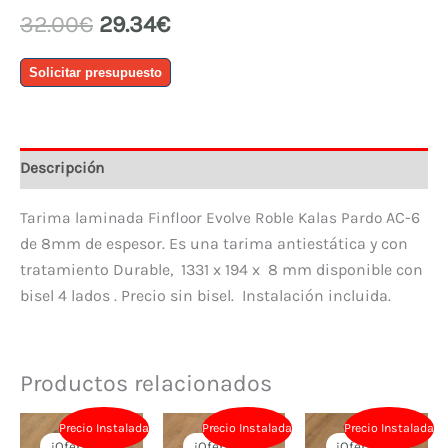
El
El
32.00
€
29.34
€
precio
precio
Tarima
original
actual
Solicitar presupuesto
Finfloor
era:
es:
Evolve
32.00€.
29.34€.
AC6
Roble
Descripción
Kalas
Pardo
AC-6
Tarima laminada Finfloor Evolve Roble Kalas Pardo
cantidad
de 8mm de espesor. Es una tarima antiestática y con
tratamiento Durable, 1331 x 194 x 8 mm disponible con
bisel 4 lados . Precio sin bisel. Instalación incluida.
Productos relacionados
Precio Instalada
Precio Instalada
Precio Instalada
¡Oferta!
¡Oferta!
¡Oferta!