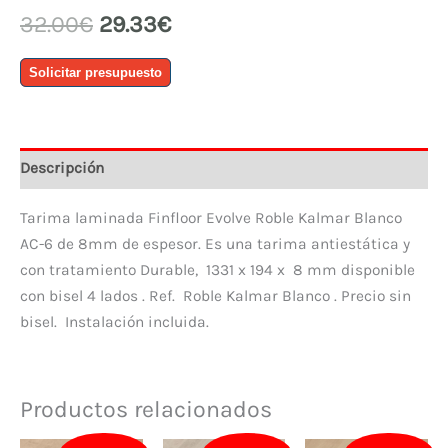
El
El
32.00
€
29.33
€
precio
precio
Tarima
original
actual
Solicitar presupuesto
Finfloor
era:
es:
Evolve
32.00€.
29.33€.
AC6
Roble
Descripción
Kalmar
Blanco
Tarima laminada Finfloor Evolve Roble Kalmar Blanco
cantidad
AC-6 de 8mm de espesor. Es una tarima antiestática y
con tratamiento Durable, 1331 x 194 x 8 mm disponible
con bisel 4 lados . Ref. Roble Kalmar Blanco . Precio sin
bisel. Instalación incluida.
Productos relacionados