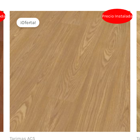
ada
Precio Instalada
¡Oferta!
Tarimas AC5
T