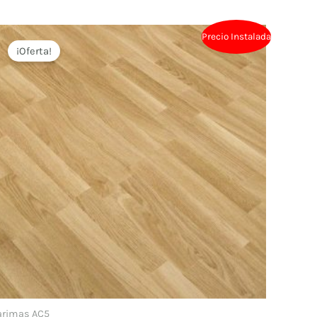
Precio Instalada
¡Oferta!
arimas AC5