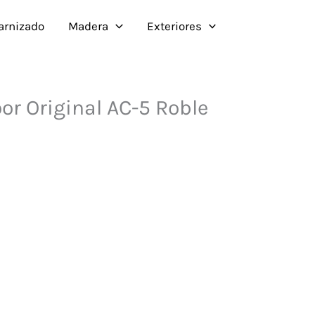
Barnizado
Madera
Exteriores
or Original AC-5 Roble
l
recio
ctual
s:
7.50€.