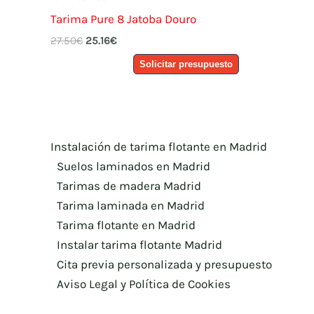
Tarima Pure 8 Jatoba Douro
El
El
27.50
€
25.16
€
precio
precio
Solicitar presupuesto
original
actual
era:
es:
27.50€.
25.16€.
Instalación de tarima flotante en Madrid
Suelos laminados en Madrid
Tarimas de madera Madrid
Tarima laminada en Madrid
Tarima flotante en Madrid
Instalar tarima flotante Madrid
Cita previa personalizada y presupuesto
Aviso Legal y Política de Cookies