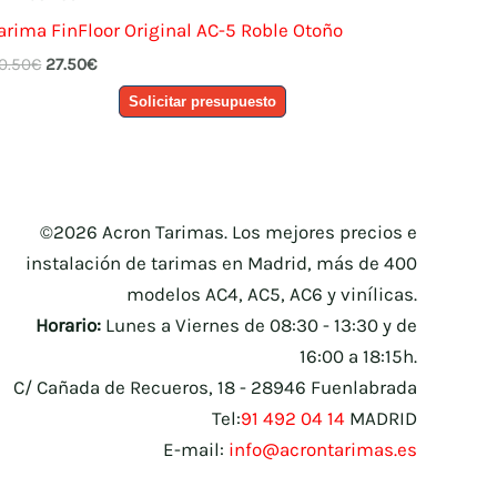
arima FinFloor Original AC-5 Roble Otoño
El
El
0.50
€
27.50
€
precio
precio
Solicitar presupuesto
original
actual
era:
es:
30.50€.
27.50€.
©2026 Acron Tarimas. Los mejores precios e
instalación de tarimas en Madrid, más de 400
modelos AC4, AC5, AC6 y vinílicas.
Horario:
Lunes a Viernes de 08:30 - 13:30 y de
16:00 a 18:15h.
C/ Cañada de Recueros, 18 - 28946 Fuenlabrada
Tel:
91 492 04 14
MADRID
E-mail:
info@acrontarimas.es