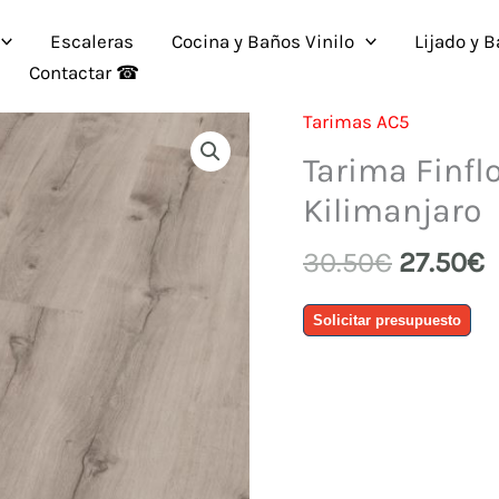
Escaleras
Cocina y Baños Vinilo
Lijado y 
Contactar ☎
Tarimas AC5
Tarima Finflo
Kilimanjaro
El
E
30.50
€
27.50
€
precio
p
Tarima
original
a
Solicitar presupuesto
Finfloor
era:
e
Original
30.50€.
2
AC-
5
Roble
Kilimanjaro