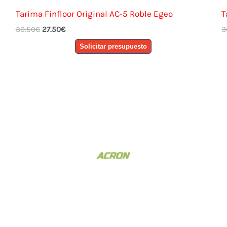
Tarima Finfloor Original AC-5 Roble Egeo
T
El
El
30.50
€
27.50
€
3
precio
precio
Solicitar presupuesto
original
actual
era:
es:
30.50€.
27.50€.