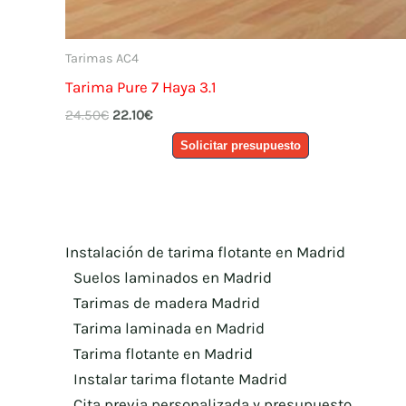
Tarimas AC4
Tarima Pure 7 Haya 3.1
El
El
24.50
€
22.10
€
precio
precio
Solicitar presupuesto
original
actual
era:
es:
24.50€.
22.10€.
Instalación de tarima flotante en Madrid
Suelos laminados en Madrid
Tarimas de madera Madrid
Tarima laminada en Madrid
Tarima flotante en Madrid
Instalar tarima flotante Madrid
Cita previa personalizada y presupuesto