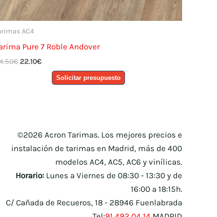
arimas AC4
arima Pure 7 Roble Andover
El
El
4.50
€
22.10
€
precio
precio
Solicitar presupuesto
original
actual
era:
es:
24.50€.
22.10€.
©2026 Acron Tarimas. Los mejores precios e
instalación de tarimas en Madrid, más de 400
modelos AC4, AC5, AC6 y vinílicas.
Horario:
Lunes a Viernes de 08:30 - 13:30 y de
16:00 a 18:15h.
C/ Cañada de Recueros, 18 - 28946 Fuenlabrada
Tel:
91 492 04 14
MADRID