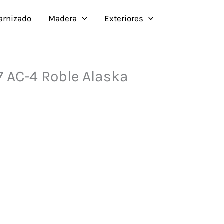
Barnizado
Madera
Exteriores
7 AC-4 Roble Alaska
l
recio
ctual
s:
2.10€.