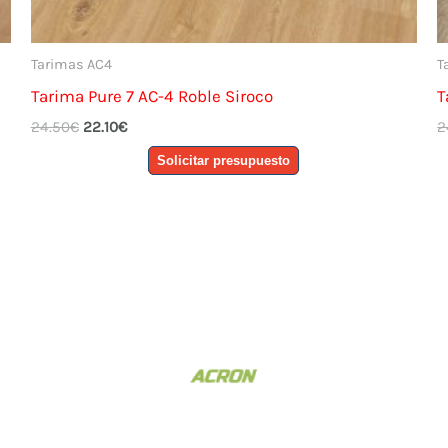
Tarimas AC4
T
Tarima Pure 7 AC-4 Roble Siroco
T
El
El
24.50
€
22.10
€
2
precio
precio
Solicitar presupuesto
original
actual
era:
es:
24.50€.
22.10€.