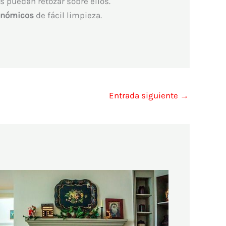
s puedan retozar sobre ellos.
onómicos
de fácil limpieza.
Entrada siguiente
→