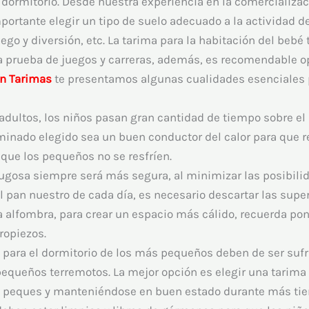
dormitorio. Desde nuestra experiencia en la comercializa
rtante elegir un tipo de suelo adecuado a la actividad de l
ego y diversión, etc. La tarima para la habitación del bebé 
r a prueba de juegos y carreras, además, es recomendable o
n Tarimas
te presentamos algunas cualidades esenciales p
 adultos, los niños pasan gran cantidad de tiempo sobre el 
minado elegido sea un buen conductor del calor para que re
que los pequeños no se resfríen.
ugosa siempre será más segura, al minimizar las posibilid
l pan nuestro de cada día, es necesario descartar las super
a alfombra, para crear un espacio más cálido, recuerda po
tropiezos.
para el dormitorio de los más pequeños deben de ser sufri
equeños terremotos. La mejor opción es elegir una tarima q
os peques y manteniéndose en buen estado durante más ti