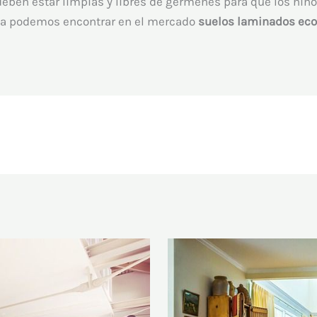
eben estar limpias y libres de gérmenes para que los niño
ía podemos encontrar en el mercado
suelos laminados ec