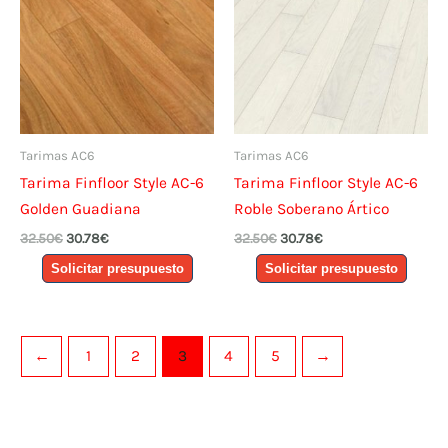
Tarimas AC6
Tarimas AC6
Tarima Finfloor Style AC-6
Tarima Finfloor Style AC-6
Golden Guadiana
Roble Soberano Ártico
El
El
El
El
32.50
€
30.78
€
32.50
€
30.78
€
precio
precio
precio
precio
Solicitar presupuesto
Solicitar presupuesto
original
actual
original
actual
era:
es:
era:
es:
32.50€.
30.78€.
32.50€.
30.78€.
←
1
2
3
4
5
→