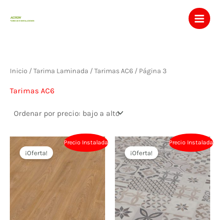
Ir
al
contenido
Inicio
/
Tarima Laminada
/
Tarimas AC6
/ Página 3
Tarimas AC6
Precio Instalada
Precio Instalada
¡Oferta!
¡Oferta!