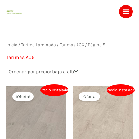
Ir
al
contenido
Inicio
/
Tarima Laminada
/
Tarimas AC6
/ Página 5
Tarimas AC6
Precio Instalada
Precio Instalada
¡Oferta!
¡Oferta!