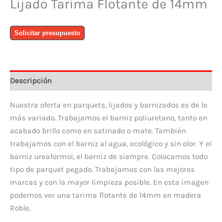
Lijado Tarima Flotante de 14mm
Lijado
Solicitar presupuesto
Tarima
Flotante
de
14mm
Descripción
cantidad
Nuestra oferta en parquets, lijados y barnizados es de lo
más variado. Trabajamos el barniz poliuretano, tanto en
acabado brillo como en satinado o mate. También
trabajamos con el barniz al agua, ecológico y sin olor. Y el
barniz ureaformol, el barniz de siempre. Colocamos todo
tipo de parquet pegado. Trabajamos con las mejores
marcas y con la mayor limpieza posible. En esta imagen
podemos ver una tarima flotante de 14mm en madera
Roble.