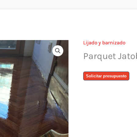
Lijado y barnizado
Parquet Jato
Parquet
Solicitar presupuesto
Jatoba
Espiga
cantidad