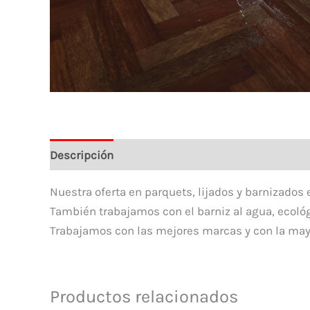
Descripción
Nuestra oferta en parquets, lijados y barnizados 
También trabajamos con el barniz al agua, ecológi
Trabajamos con las mejores marcas y con la may
Productos relacionados