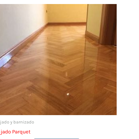
ijado y barnizado
ijado Parquet