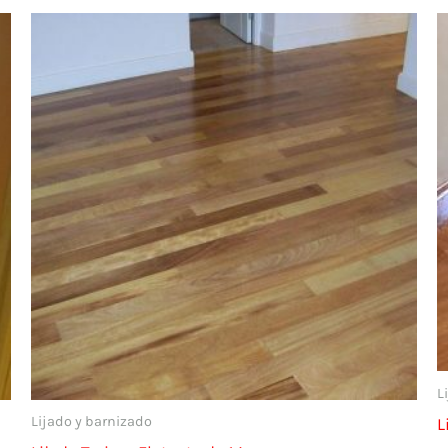
L
Lijado y barnizado
L