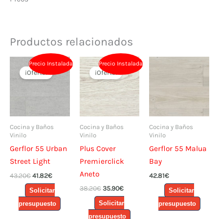
Productos relacionados
Precio Instalada
Precio Instalada
¡Oferta!
¡Oferta!
Cocina y Baños
Cocina y Baños
Cocina y Baños
Vinilo
Vinilo
Vinilo
Gerflor 55 Urban
Plus Cover
Gerflor 55 Malua
Street Light
Premierclick
Bay
Aneto
El
El
43.20
€
41.82
€
42.81
€
precio
precio
El
El
38.20
€
35.90
€
Solicitar
Solicitar
original
actual
precio
precio
era:
es:
Solicitar
presupuesto
presupuesto
original
actual
43.20€.
41.82€.
era:
es:
presupuesto