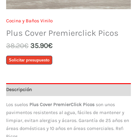
Cocina y Baños Vinilo
Plus Cover Premierclick Picos
El
El
38.20
€
35.90
€
precio
precio
Plus
original
actual
Solicitar presupuesto
Cover
era:
es:
Premierclick
38.20€.
35.90€.
Picos
cantidad
Descripción
Los suelos
Plus Cover PremierClick Picos
son unos
pavimentos resistentes al agua, fáciles de mantener y
limpiar, evitan alergias y ácaros. Garantía de 25 años en
áreas domésticas y 10 años en áreas comerciales. Ref:
Picos